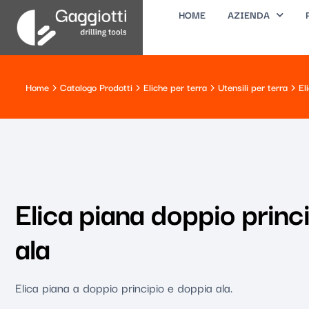
HOME
AZIENDA
Home
Catalogo Prodotti
Eliche per terra
Utensili per terra
El
Elica piana doppio princ
ala
Elica piana a doppio principio e doppia ala.