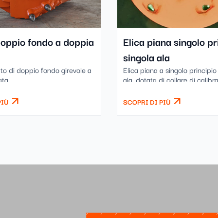
oppio fondo a doppia
Elica piana singolo pr
singola ala
to di doppio fondo girevole a
Elica piana a singolo principio
ta.
ala, dotata di collare di calibr
punta saldata.
PIÙ
SCOPRI DI PIÙ