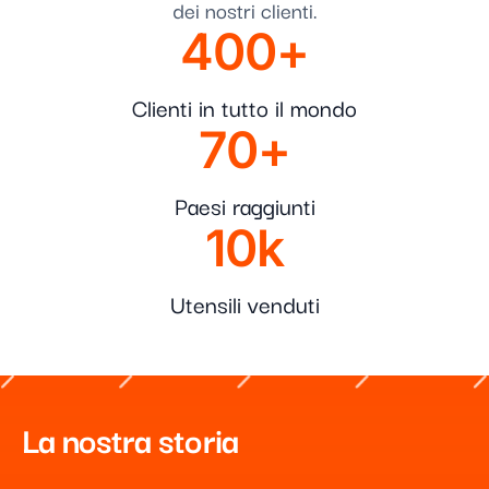
dei nostri clienti.
400
+
Clienti in tutto il mondo
70
+
Paesi raggiunti
10
k
Utensili venduti
La nostra storia