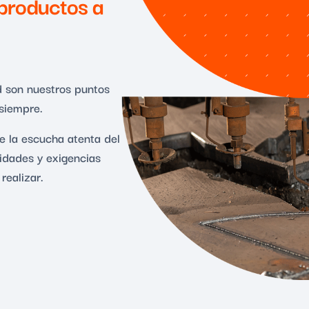
productos a
ad son nuestros puntos
 siempre.
 la escucha atenta del
idades y exigencias
realizar.