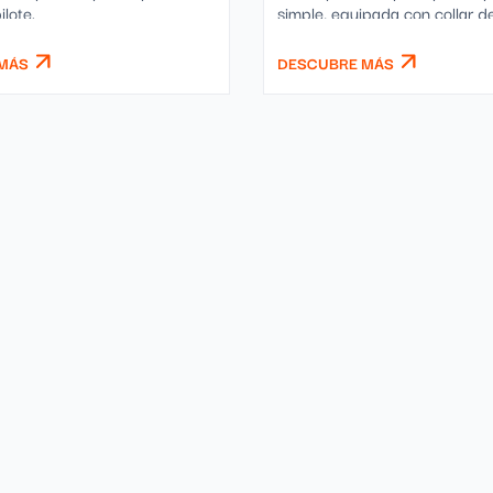
ilote.
simple, equipada con collar de
y punta soldada.
MÁS
DESCUBRE MÁS