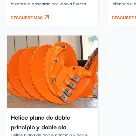
durante la descarga por la sola fuerza
inferior del p
centrífuga generada por la rotación en el
sentido contrario a las agujas del reloj,
DESCUBRE MÁS
DESCUBRE 
permitiendo la descarga del material.
Balde ya equipado con soldadura
antidesgaste zigzag.
Hélice plana de doble
principio y doble ala
Hélice plana de doble principio y doble