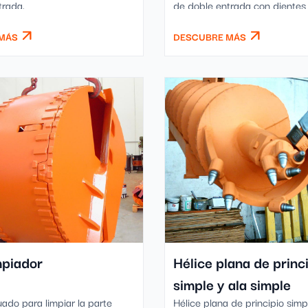
trada.
de doble entrada con dientes
ensanchadores sobre el fuste.
MÁS
DESCUBRE MÁS
mpiador
Hélice plana de princ
simple y ala simple
ado para limpiar la parte
Hélice plana de principio simp