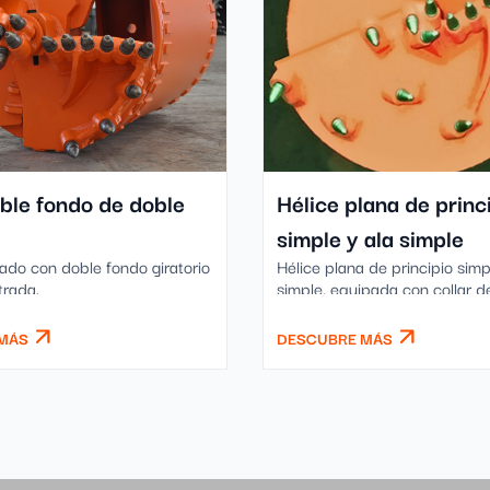
ble fondo de doble
Hélice plana de princ
simple y ala simple
ado con doble fondo giratorio
Hélice plana de principio simp
trada.
simple, equipada con collar d
y punta soldada.
MÁS
DESCUBRE MÁS