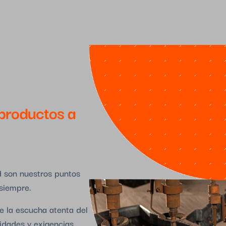
productos a
ad son nuestros puntos
 siempre.
 la escucha atenta del
idades y exigencias