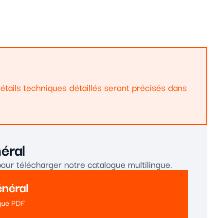
détails techniques détaillés seront précisés dans
éral
pour télécharger notre catalogue multilingue.
énéral
gue PDF