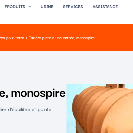
PRODUITS
USINE
SERVICES
ASSISTANCE
res pour terre
Tarière plate à une entrée, monospire
ée, monospire
er d’équilibre et pointe