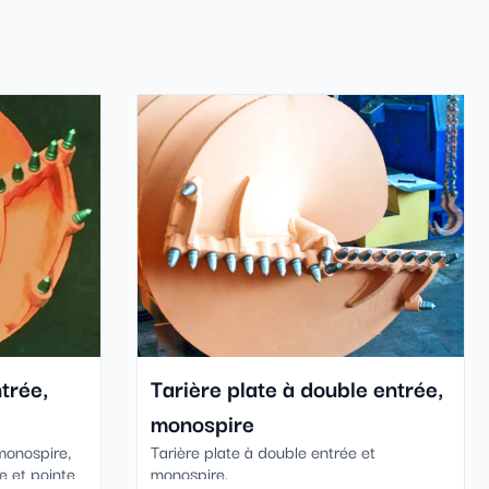
trée,
Tarière plate à double entrée,
monospire
monospire,
Tarière plate à double entrée et
e et pointe
monospire.