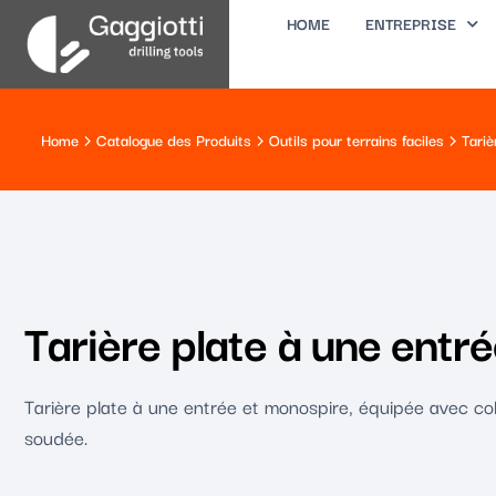
HOME
ENTREPRISE
Home
Catalogue des Produits
Outils pour terrains faciles
Tariè
Tarière plate à une entr
Tarière plate à une entrée et monospire, équipée avec colli
soudée.