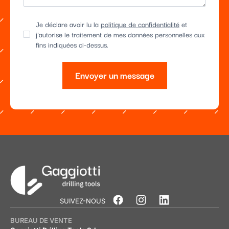
Je déclare avoir lu la
politique de confidentialité
et
j’autorise le traitement de mes données personnelles aux
fins indiquées ci-dessus.
Envoyer un message
Alternative:
SUIVEZ-NOUS
BUREAU DE VENTE