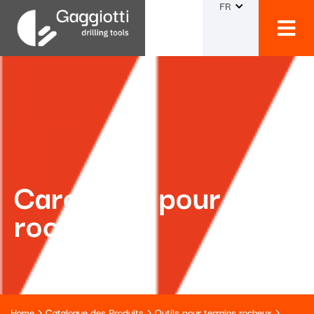
FR
Carottiers pour
roche
Home
Catalogue des Produits
Outils pour terrains rocheux